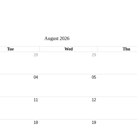
August 2026
Tue
Wed
Thu
28
29
04
05
11
12
18
19